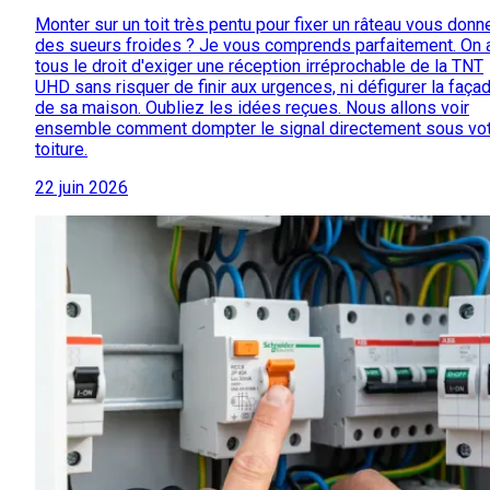
Monter sur un toit très pentu pour fixer un râteau vous donn
des sueurs froides ? Je vous comprends parfaitement. On 
tous le droit d'exiger une réception irréprochable de la TNT
UHD sans risquer de finir aux urgences, ni défigurer la faça
de sa maison. Oubliez les idées reçues. Nous allons voir
ensemble comment dompter le signal directement sous vo
toiture.
22 juin 2026