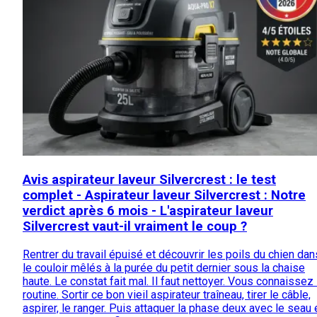
Avis aspirateur laveur Silvercrest : le test
complet - Aspirateur laveur Silvercrest : Notre
verdict après 6 mois - L'aspirateur laveur
Silvercrest vaut-il vraiment le coup ?
Rentrer du travail épuisé et découvrir les poils du chien dan
le couloir mêlés à la purée du petit dernier sous la chaise
haute. Le constat fait mal. Il faut nettoyer. Vous connaissez 
routine. Sortir ce bon vieil aspirateur traîneau, tirer le câble,
aspirer, le ranger. Puis attaquer la phase deux avec le seau 