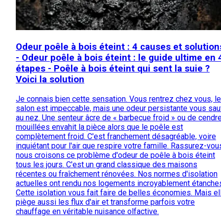
Odeur poêle à bois éteint : 4 causes et solution
- Odeur poêle à bois éteint : le guide ultime en 
étapes - Poêle à bois éteint qui sent la suie ?
Voici la solution
Je connais bien cette sensation. Vous rentrez chez vous, le
salon est impeccable, mais une odeur persistante vous sau
au nez. Une senteur âcre de « barbecue froid » ou de cendr
mouillées envahit la pièce alors que le poêle est
complètement froid. C'est franchement désagréable, voire
inquiétant pour l'air que respire votre famille. Rassurez-vou
nous croisons ce problème d'odeur de poêle à bois éteint
tous les jours. C'est un grand classique des maisons
récentes ou fraîchement rénovées. Nos normes d'isolation
actuelles ont rendu nos logements incroyablement étanche
Cette isolation vous fait faire de belles économies. Mais el
piège aussi les flux d'air et transforme parfois votre
chauffage en véritable nuisance olfactive.