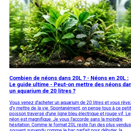
Combien de néons dans 20L ? - Néons en 20L :
Le guide ultime - Peut-on mettre des néons da
un aquarium de 20 litres ?
Vous venez d'acheter un aquarium de 20 litres et vous rêve
d'y mettre de la vie. Spontanément, on pense tous à ce peti
poisson traversé d'une ligne bleu électrique et rouge vif. Le
néon est magnifique. Je vous l'accorde sans la moindre
hésitation. Comme le format 20L reste l'un des plus vendus
souvent survendu comme le bac parfait pour débuter, la