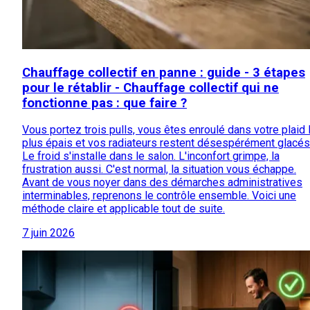
Chauffage collectif en panne : guide - 3 étapes
pour le rétablir - Chauffage collectif qui ne
fonctionne pas : que faire ?
Vous portez trois pulls, vous êtes enroulé dans votre plaid 
plus épais et vos radiateurs restent désespérément glacés
Le froid s'installe dans le salon. L'inconfort grimpe, la
frustration aussi. C'est normal, la situation vous échappe.
Avant de vous noyer dans des démarches administratives
interminables, reprenons le contrôle ensemble. Voici une
méthode claire et applicable tout de suite.
7 juin 2026