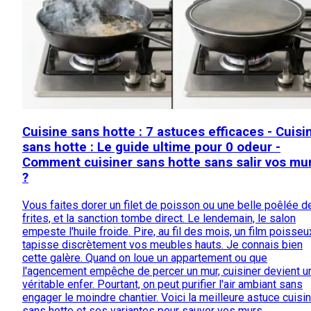
Cuisine sans hotte : 7 astuces efficaces - Cuisi
sans hotte : Le guide ultime pour 0 odeur -
Comment cuisiner sans hotte sans salir vos mu
?
Vous faites dorer un filet de poisson ou une belle poêlée d
frites, et la sanction tombe direct. Le lendemain, le salon
empeste l'huile froide. Pire, au fil des mois, un film poisseu
tapisse discrètement vos meubles hauts. Je connais bien
cette galère. Quand on loue un appartement ou que
l'agencement empêche de percer un mur, cuisiner devient u
véritable enfer. Pourtant, on peut purifier l'air ambiant sans
engager le moindre chantier. Voici la meilleure astuce cuisi
sans hotte et ses variantes pour sauver vos murs.