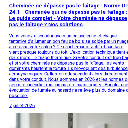
Cheminée ne dépasse pas le faîtage : Norme D
24.1 - Cheminée qui ne dépasse pas le faîtage :
Le guide complet - Votre cheminée ne dépasse
pas le faîtage ? Nos solutions
Vous venez d'acquérir une maison ancienne et chaque
tentative d'allumer un bon feu de bois se solde par un nuag
âcre dans votre salon ? Ce cauchemar olfactif et sanitaire
vient presque toujours du toit. L'explication technique tient 
deux mots : le tirage thermique. Si votre conduit est trop ba
et si votre cheminée ne dépasse pas le faîtage, les vents
dominants heurtent la toiture. Ils provoquent des turbulenc
aérodynamiques. Celles-ci redescendent alors directement
dans votre conduit. Nous sommes en 2026 et les normes d
sécurité incendie n'ont jamais été aussi rigides. Bricoler un
évacuation de fumée au hasard ne relève plus du domaine 
possible.
7 juillet 2026