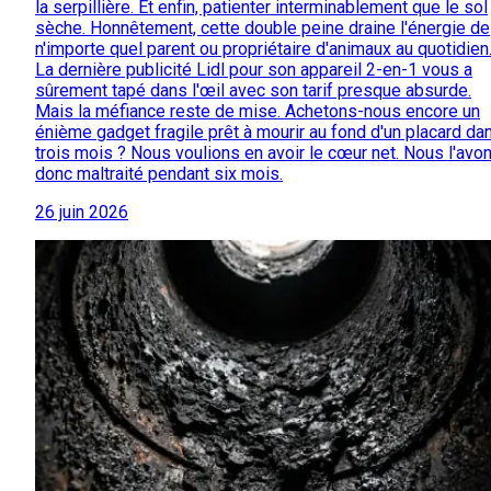
la serpillière. Et enfin, patienter interminablement que le sol
sèche. Honnêtement, cette double peine draine l'énergie de
n'importe quel parent ou propriétaire d'animaux au quotidien
La dernière publicité Lidl pour son appareil 2-en-1 vous a
sûrement tapé dans l'œil avec son tarif presque absurde.
Mais la méfiance reste de mise. Achetons-nous encore un
énième gadget fragile prêt à mourir au fond d'un placard da
trois mois ? Nous voulions en avoir le cœur net. Nous l'avo
donc maltraité pendant six mois.
26 juin 2026