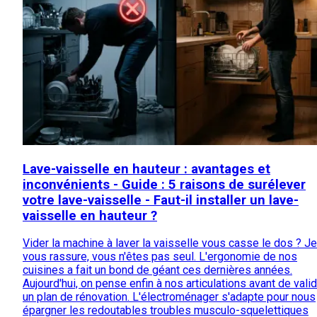
Lave-vaisselle en hauteur : avantages et
inconvénients - Guide : 5 raisons de surélever
votre lave-vaisselle - Faut-il installer un lave-
vaisselle en hauteur ?
Vider la machine à laver la vaisselle vous casse le dos ? Je
vous rassure, vous n'êtes pas seul. L'ergonomie de nos
cuisines a fait un bond de géant ces dernières années.
Aujourd'hui, on pense enfin à nos articulations avant de vali
un plan de rénovation. L'électroménager s'adapte pour nous
épargner les redoutables troubles musculo-squelettiques