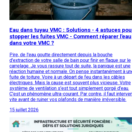
Eau dans tuyau VMC : Solutions - 4 astuces pou
stopper les fuites VMC - Comment réparer l'eau
dans votre VMC ?
Pire, de l'eau goutte directement depuis la bouche
d'extraction de votre salle de bain pour finir en flaque sur le
carrelage. Je vous rassure tout de suite, la panique est une
réaction humaine et normale. On pense instantanément à un
fuite de toiture. Voire à un départ de feu dans les câbles
électriques. Mais la cause est souvent plus vicieuse. Votre
système de ventilation s'est tout simplement gorgé d'eau.
C'est un phénomène ultra-courant. Par contre, il faut interven
vite avant de ruiner vos plafonds de manière irréversible.
15 juillet 2026