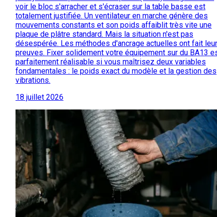
voir le bloc s'arracher et s'écraser sur la table basse est
totalement justifiée. Un ventilateur en marche génère des
mouvements constants et son poids affaiblit très vite une
plaque de plâtre standard. Mais la situation n'est pas
désespérée. Les méthodes d'ancrage actuelles ont fait leu
preuves. Fixer solidement votre équipement sur du BA13 e
parfaitement réalisable si vous maîtrisez deux variables
fondamentales : le poids exact du modèle et la gestion des
vibrations.
18 juillet 2026