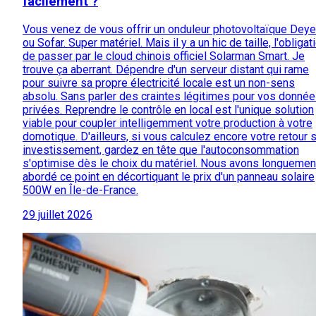
facilement ?
Vous venez de vous offrir un onduleur photovoltaïque Deye
ou Sofar. Super matériel. Mais il y a un hic de taille, l'obligat
de passer par le cloud chinois officiel Solarman Smart. Je
trouve ça aberrant. Dépendre d'un serveur distant qui rame
pour suivre sa propre électricité locale est un non-sens
absolu. Sans parler des craintes légitimes pour vos donné
privées. Reprendre le contrôle en local est l'unique solution
viable pour coupler intelligemment votre production à votre
domotique. D'ailleurs, si vous calculez encore votre retour 
investissement, gardez en tête que l'autoconsommation
s'optimise dès le choix du matériel. Nous avons longuemen
abordé ce point en décortiquant le prix d'un panneau solaire
500W en Île-de-France.
29 juillet 2026