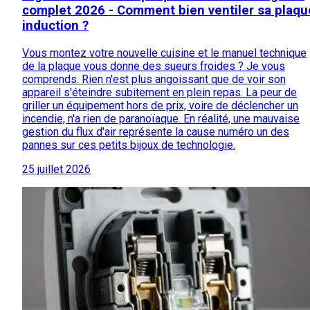
complet 2026 - Comment bien ventiler sa plaqu
induction ?
Vous montez votre nouvelle cuisine et le manuel technique
de la plaque vous donne des sueurs froides ? Je vous
comprends. Rien n'est plus angoissant que de voir son
appareil s'éteindre subitement en plein repas. La peur de
griller un équipement hors de prix, voire de déclencher un
incendie, n'a rien de paranoïaque. En réalité, une mauvaise
gestion du flux d'air représente la cause numéro un des
pannes sur ces petits bijoux de technologie.
25 juillet 2026